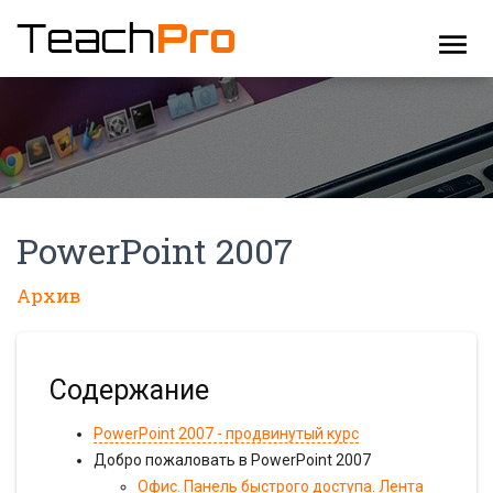
menu
PowerPoint 2007
Архив
Содержание
PowerPoint 2007 - продвинутый курс
Добро пожаловать в PowerPoint 2007
Офис. Панель быстрого доступа. Лента