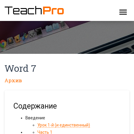
menu
Word 7
Архив
Содержание
Введение
Урок 1-й (и единственный)
Часть 1