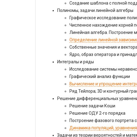
Создание шаблона с полной под
Полиномы, задачи линейной алгебры
Графическое исследование пол
Численное нахождение корней 
Линейная алгебра. Построение 
Определение линейной зависимо
Собственные значения и вектор
Ядро, образ оператора и принад
Интегралы и ряды
Исследование системы неравенс
Графический анализ функции
Вычисление и упрощение интегр
Ряд Тейлора; 3D и контурный гр
Решение дифференциальных уравнен
Решение задачи Коши
Решение ОДУ 2-го порядка
Построение фазового портрета 
Динамика популяций, уравнения
Задачи из теории вероятностей и мате