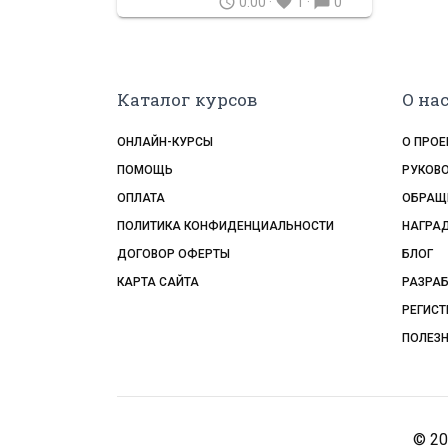
schedule
favorite
chat_bubble
0:00 ·
1 ·
0
Каталог курсов
О на
ОНЛАЙН-КУРСЫ
О ПРОЕ
ПОМОЩЬ
РУКОВ
ОПЛАТА
ОБРАЩЕ
ПОЛИТИКА КОНФИДЕНЦИАЛЬНОСТИ
НАГРА
ДОГОВОР ОФЕРТЫ
БЛОГ
КАРТА САЙТА
РАЗРАБ
РЕГИСТ
ПОЛЕЗ
© 20