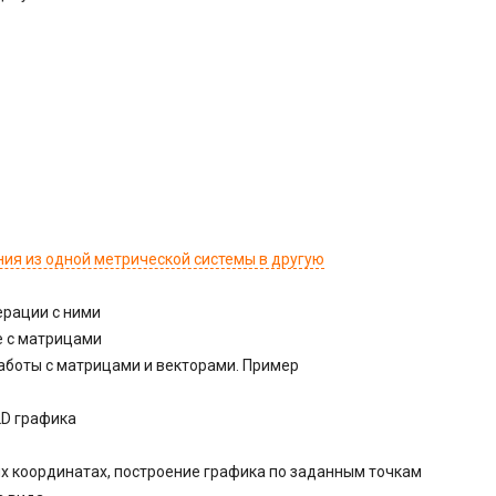
ия из одной метрической системы в другую
ерации с ними
е с матрицами
боты с матрицами и векторами. Пример
2D графика
ых координатах, построение графика по заданным точкам