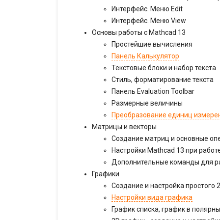
Интерфейс. Меню Edit
Интерфейс. Меню View
Основы работы с Mathcad 13
Простейшие вычисления
Панель Калькулятор
Текстовые блоки и набор текста
Стиль, форматирование текста
Панель Evaluation Toolbar
Размерные величины
Преобразование единиц измерен
Матрицы и векторы
Создание матриц и основные оп
Настройки Mathcad 13 при работ
Дополнительные команды для ра
Графики
Создание и настройка простого 
Настройки вида графика
График списка, график в полярн