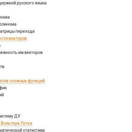
держкой русского языка
инома
полинома
матрицы перехода
сти векторов
а
лежность им векторов
тв
алов сложных функций
афик
ий
систему ДУ
 Вольтера Лотка
матической статистики