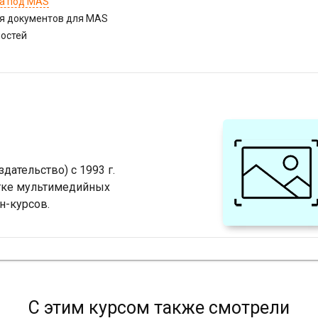
та под MAS
я документов для MAS
ностей
ательство) с 1993 г.
отке мультимедийных
н-курсов.
С этим курсом также смотрели