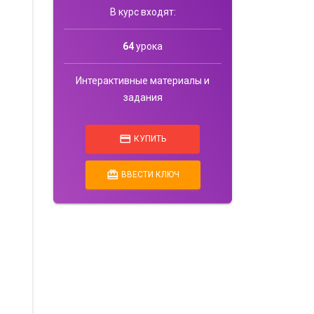
В курс входят:
64
урока
Интерактивные материалы и
задания
credit_card
КУПИТЬ
card_giftcard
ВВЕСТИ КЛЮЧ