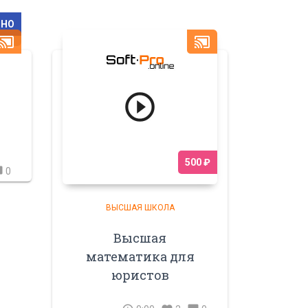
ТНО
ast_connected
cast_connected
500 ₽
bble
0
ВЫСШАЯ ШКОЛА
Высшая
математика для
юристов