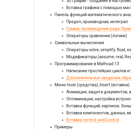
3D график - создание и настройк
Вставка графика с помощью маст
Панель функций математического ана
Предел, производная, интеграл
Сумма, произведение ряда. При
Операторы сравнения (логики)
Символьные вычисления
Операторы solve, simplify, float, e
Модификаторы (assume, real, Rea
Программирование в Mathcad 13
Написание простейших циклов и
Дополнительные сведения, обра
Меню tools (средства), Insert (вставка)
Анимация, защита документов, 
Оптимизация, настройка встрое
Вставка функций, картинок. Зоны
Вставка компонентов, данных, 
Вставка control, webControl
Примеры