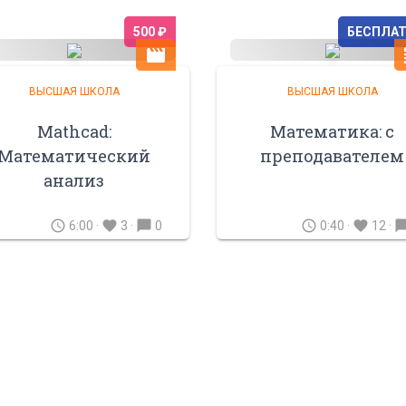
500 ₽
БЕСПЛА
movie
c
ВЫСШАЯ ШКОЛА
ВЫСШАЯ ШКОЛА
Mathcad:
Математика: с
Математический
преподавателем
анализ
schedule
favorite
chat_bubble
schedule
favorite
chat_bu
6:00 ·
3 ·
0
0:40 ·
12 ·