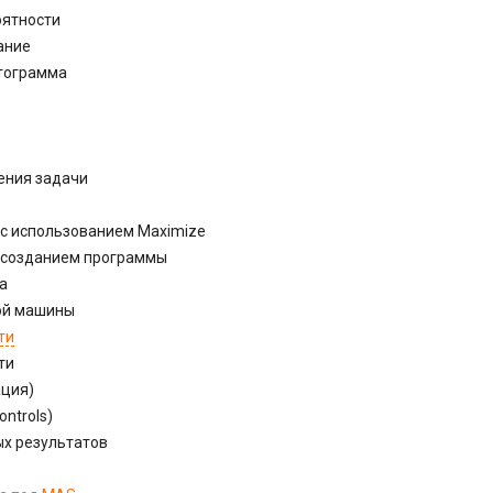
оятности
ание
стограмма
ения задачи
 с использованием Maximize
 созданием программы
а
ой машины
ти
ти
ация)
ntrols)
х результатов