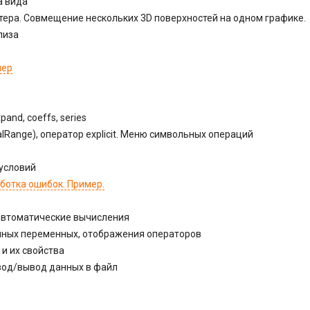
а вида
ера. Совмещение нескольких 3D поверхностей на одном графике.
лиза
мер
xpand, coeffs, series
lRange), оператор explicit. Меню символьных операций
 условий
ботка ошибок. Пример.
автоматические вычисления
нных переменных, отображения операторов
 и их свойства
ввод/вывод данных в файл