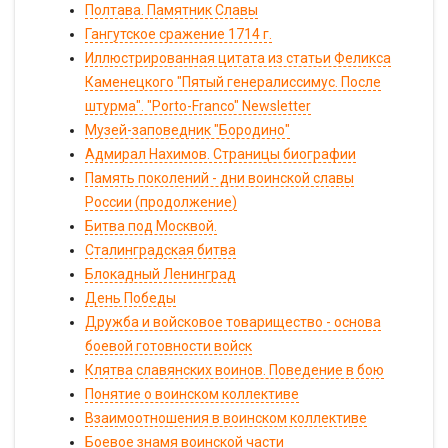
Полтава. Памятник Славы
Гангутское сражение 1714 г.
Иллюстрированная цитата из статьи Феликса
Каменецкого "Пятый генералиссимус. После
штурма". "Porto-Franco" Newsletter
Музей-заповедник "Бородино"
Адмирал Нахимов. Страницы биографии
Память поколений - дни воинской славы
России (продолжение)
Битва под Москвой.
Сталинградская битва
Блокадный Ленинград
День Победы
Дружба и войсковое товарищество - основа
боевой готовности войск
Клятва славянских воинов. Поведение в бою
Понятие о воинском коллективе
Взаимоотношения в воинском коллективе
Боевое знамя воинской части