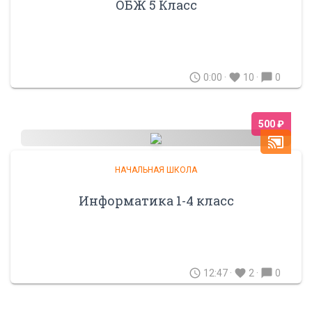
ОБЖ 5 Класс
schedule
favorite
chat_bubble
0:00 ·
10 ·
0
500 ₽
cast_connected
НАЧАЛЬНАЯ ШКОЛА
Информатика 1-4 класс
schedule
favorite
chat_bubble
12:47 ·
2 ·
0