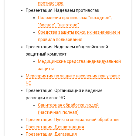
противогаза
Презентация. Надеваем противогаз
Положения противогаза "походное",
"боевое", "наготове"
Средства защиты кожи, их назначение и
правила пользования
Презентация. Надеваем общевойсковой
защитный комплект
Медицинские средства индивидуальной
защиты
Мероприятия по защите населения при угрозе
ЧС
Презентация. Организация и ведение
разведки в зоне ЧС
Санитарная обработка людей
(частичная, полная)
Презентация. Пункты специальной обработки
Презентация. Дезактивация
Презентация. Дегазация