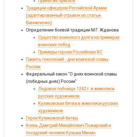
Принятие присяги
Традиции офицеров Российской Армии
(адаптированный отрывок из статьи
Винниченко)
Определение боевой традиции М.Г. Жданова
Существо воинского долга на примерах
воинских побед
Примеры героев Российских ВС
Память поколений - дни воинской славы
России
Федеральный закон "О днях воинской славы
(победных днях) России"
Ледовое побоище 1242 г. в живописи
русских художников
Куликовская битва в живописи русских
художников
Герои Куликовской битвы
Князь Дмитрий Михайлович Пожарский и
посадский человек Кузьма Минин