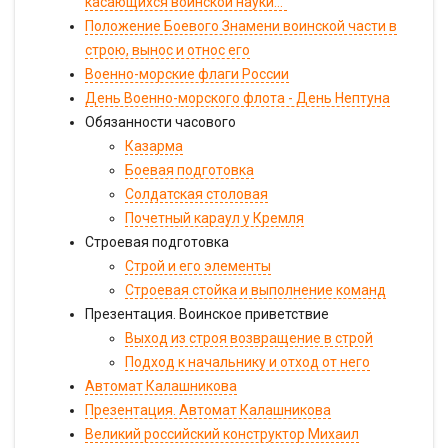
касающихся воинской науки..."
Положение Боевого Знамени воинской части в
строю, вынос и относ его
Военно-морские флаги России
День Военно-морского флота - День Нептуна
Обязанности часового
Казарма
Боевая подготовка
Солдатская столовая
Почетный караул у Кремля
Строевая подготовка
Строй и его элементы
Строевая стойка и выполнение команд
Презентация. Воинское приветствие
Выход из строя возвращение в строй
Подход к начальнику и отход от него
Автомат Калашникова
Презентация. Автомат Калашникова
Великий российский конструктор Михаил