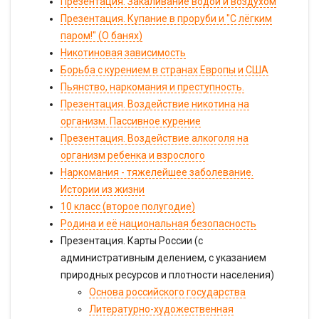
Презентация. Закаливание водой и воздухом
Презентация. Купание в проруби и "С лёгким
паром!" (О банях)
Никотиновая зависимость
Борьба с курением в странах Европы и США
Пьянство, наркомания и преступность.
Презентация. Воздействие никотина на
организм. Пассивное курение
Презентация. Воздействие алкоголя на
организм ребенка и взрослого
Наркомания - тяжелейшее заболевание.
Истории из жизни
10 класс (второе полугодие)
Родина и её национальная безопасность
Презентация. Карты России (с
административным делением, с указанием
природных ресурсов и плотности населения)
Основа российского государства
Литературно-художественная