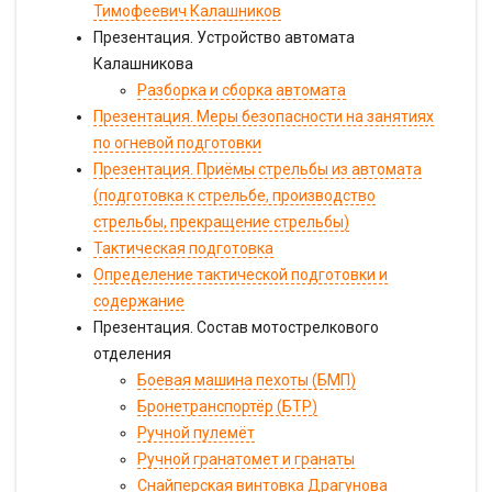
Тимофеевич Калашников
Презентация. Устройство автомата
Калашникова
Разборка и сборка автомата
Презентация. Меры безопасности на занятиях
по огневой подготовки
Презентация. Приёмы стрельбы из автомата
(подготовка к стрельбе, производство
стрельбы, прекращение стрельбы)
Тактическая подготовка
Определение тактической подготовки и
содержание
Презентация. Состав мотострелкового
отделения
Боевая машина пехоты (БМП)
Бронетранспортёр (БТР)
Ручной пулемёт
Ручной гранатомет и гранаты
Снайперская винтовка Драгунова