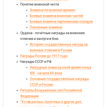
Понятие воинской чести
Знамёна петровских времен
Боевые знамёна воинских частей
Боевые знамёна партизанских отрядов
Пленённые знамёна
Ордена - почётные награды за воинские
отличия и заслуги в бою
История государственных наград за
военные отличия в России
Награды России до 1917 года
Награды СССР и РФ
Нагрудные знаки русской армии конца
XIX - начала XX века
Основные государственные награды
СССР и России
Ритуалы Вооружённых сил Российской
Федерации
"Устав ратных, пушечных и других дел,