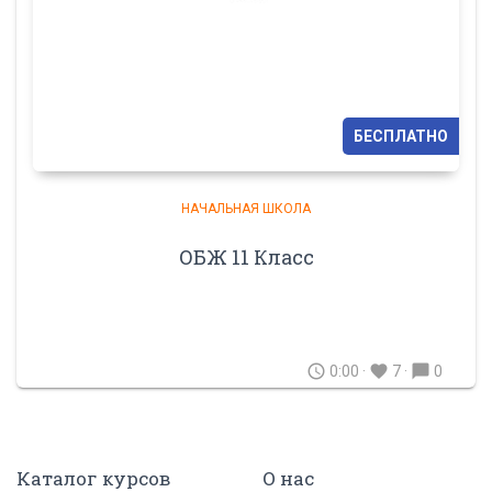
БЕСПЛАТНО
НАЧАЛЬНАЯ ШКОЛА
ОБЖ 11 Класс
schedule
favorite
chat_bubble
0:00 ·
7 ·
0
Каталог курсов
О нас