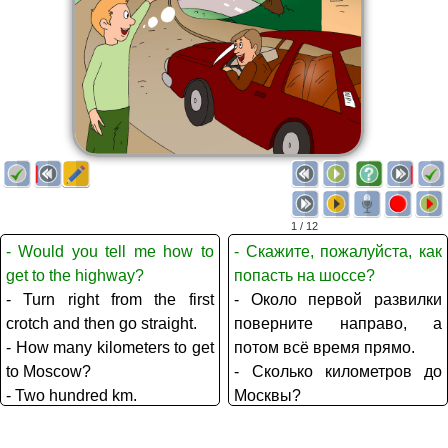
1 / 12
- Would you tell me how to
- Скажите, пожалуйста, как
get to the highway?
попасть на шоссе?
- Turn right from the first
- Около первой развилки
crotch and then go straight.
поверните направо, а
- How many kilometers to get
потом всё время прямо.
to Moscow?
- Сколько километров до
- Two hundred km.
Москвы?
- Is the road to Moscow
- Километров двести.
good?
- А дорога до Москвы