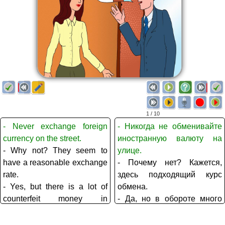
1 / 10
- Never exchange foreign
- Никогда не обменивайте
currency on the street.
иностранную валюту на
- Why not? They seem to
улице.
have a reasonable exchange
- Почему нет? Кажется,
rate.
здесь подходящий курс
- Yes, but there is a lot of
обмена.
counterfeit money in
- Да, но в обороте много
circulation.
фальшивых денег.
- Oh, really? So, what shall I
- Да неужели? Тогда что же