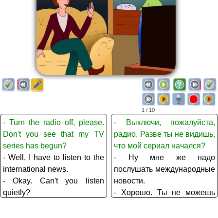
1 / 10
- Turn the radio off, please.
- Выключи, пожалуйста,
Don't you see that my TV
радио. Разве ты не видишь,
series has begun?
что мой сериал начался?
- Well, I have to listen to the
- Ну мне же надо
international news.
послушать международные
- Okay. Can't you listen
новости.
quietly?
- Хорошо. Ты не можешь
- They're going to repeat the
слушать тихо?
episode of your TV series
- Завтра будут повторять