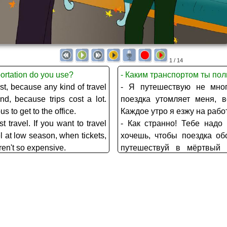
1 / 14
ortation do you use?
- Каким транспортом ты по
rst, because any kind of travel
- Я путешествую не мног
nd, because trips cost a lot.
поездка утомляет меня, в
s to get to the office.
Каждое утро я езжу на рабо
 travel. If you want to travel
- Как странно! Тебе надо
l at low season, when tickets,
хочешь, чтобы поездка об
ren't so expensive.
путешествуй в мёртвый с
s was my longest trip, when I
гостиницы и экскурсии стоят
of the country to visit my old
- Может быть. Прошлым Ро
season and everything was
самое длинное путешестви
поехать на север, чтобы на
train run between the capital
дядюшку. Это был горячий
очень дорого.