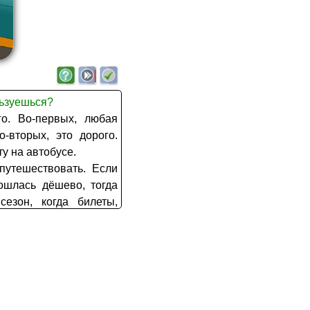
льзуешься?
о. Во-первых, любая
о-вторых, это дорого.
ту на автобусе.
 путешествовать. Если
ошлась дёшево, тогда
езон, когда билеты,
 не так дорого.
ждеством у меня было
е, когда мне пришлось
вестить своего старого
 сезон, и всё стоило