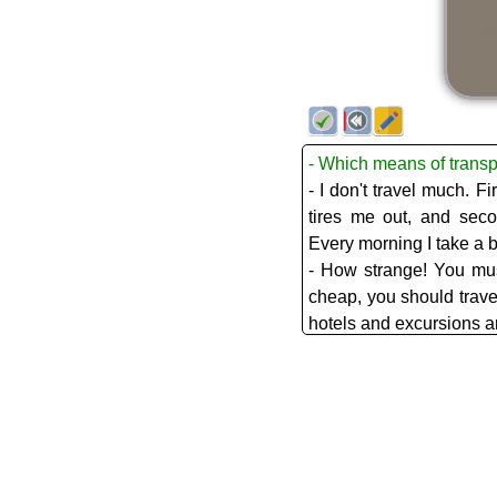
- Which means of transp
- I don't travel much. Fi
tires me out, and seco
Every morning I take a bu
- How strange! You must
cheap, you should trave
hotels and excursions a
- Maybe. Last Christma
had to go to the north 
uncle. It was high 
expensive.
Thank God, buses and a 
and my uncle's village.