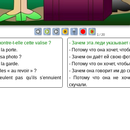
1 / 20
ntre-t-elle cette valise ?
- Зачем эта леди указывает
 la porte.
- Потому что она хочет, чтоб
 sa photo ?
- Зачем он даёт ей свою ф
 la garde.
- Потому что он хочет, чтоб
les « au revoir » ?
- Зачем она говорит им до 
eulent pas qu'ils s'ennuient
- Потому что она не хоч
скучали.
e le couteau ?
- Зачем она берёт у него но
as qu'il se blesse.
- Потому что она не хочет, 
rle-t-il à cet homme et à cette
- Почему полицейский раз
и с женщиной?
 se déplacent.
- Потому что он хочет, чтоб
t-elle à cette fille de prendre
- Почему эта женщина г