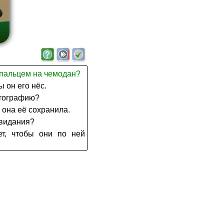
 пальцем на чемодан?
ы он его нёс.
отографию?
ы она её сохранила.
свидания?
ет, чтобы они по ней
ж?
чтобы он порезался.
говаривает с мужчиной
ы они это подвинули.
оворит девушке быть