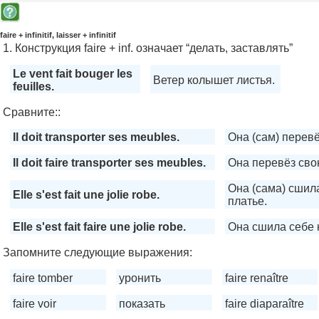
faire + infinitif, laisser + infinitif
1. Конструкция faire + inf. означает “делать, заставлять”
Le vent fait bouger les
Ветер колышет листья.
feuilles.
Сравните::
Il doit transporter ses meubles.
Она (сам) перев
Il doit faire transporter ses meubles.
Она перевёз сво
Она (сама) сшил
Elle s'est fait une jolie robe.
платье.
Elle s'est fait faire une jolie robe.
Она сшила себе 
Запомните следующие выражения:
faire tomber
уронить
faire renaître
faire voir
показать
faire diaparaître