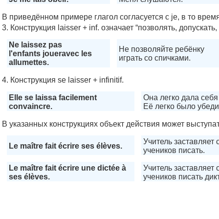
В приведённом примере глагол согласуется с je, в то врем
3. Конструкция laisser + inf. означает “позволять, допускать
Ne laissez pas
Не позволяйте ребёнку
l'enfants joueravec les
играть со спичками.
allumettes.
4. Конструкция se laisser + infinitif.
Elle se laissa facilement
Она легко дала себя
convaincre.
Её легко было убеди
В указанных конструкциях объект действия может выступат
Учитель заставляет 
Le maître fait écrire ses élèves.
учеников писать.
Le maître fait écrire une dictée à
Учитель заставляет 
ses élèves.
учеников писать дикт