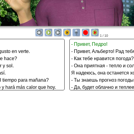
1 / 10
- Привет, Педро!
gusto en verte.
- Привет, Альберто! Рад теб
ue hace?
- Как тебе нравится погода?
 y sol.
- Она приятная - тепло и со
sí.
Я надеюсь, она останется 
el tiempo para mañana?
- Ты знаешь прогноз погоды
o y hará más calor que hoy.
- Да, будет облачно и теплее
rá?
- Ты думаешь, будет дождь?
- Возможно.
o advierta.
Прогноз предупреждает об 