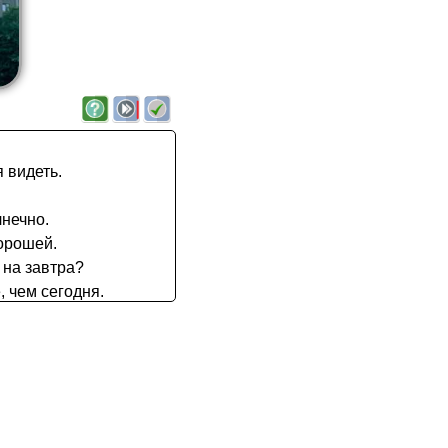
я видеть.
лнечно.
хорошей.
 на завтра?
, чем сегодня.
этом.