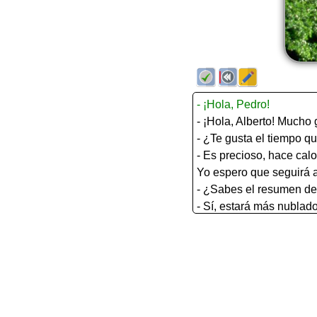
- ¡Hola, Pedro!
- ¡Hola, Alberto! Mucho 
- ¿Te gusta el tiempo q
- Es precioso, hace calor
Yo espero que seguirá a
- ¿Sabes el resumen d
- Sí, estará más nublad
- ¿Tú piensas que llove
- Es posible.
El resumen del tiempo l