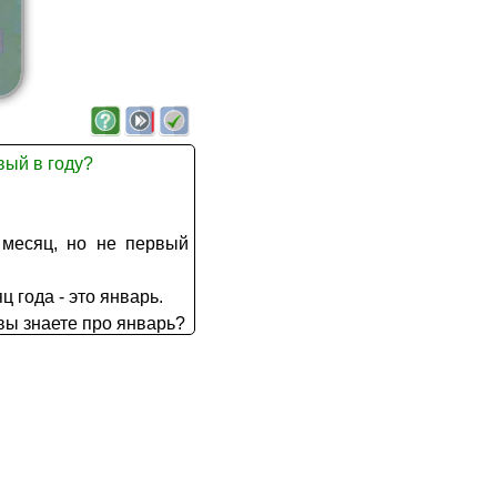
рвый в году?
 месяц, но не первый
ц года - это январь.
вы знаете про январь?
а и реки, поля и леса
 зимнем лесу?
епно.
бя свои белые шапки.
вотных. Они бродили в