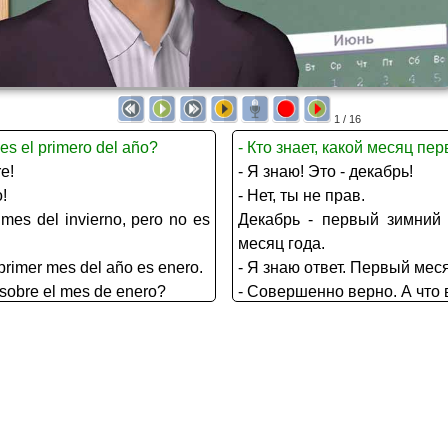
1 / 16
es el primero del año?
- Кто знает, какой месяц пе
re!
- Я знаю! Это - декабрь!
!
- Нет, ты не прав.
 mes del invierno, pero no es
Декабрь - первый зимний
месяц года.
 primer mes del año es enero.
- Я знаю ответ. Первый меся
 sobre el mes de enero?
- Совершенно верно. А что 
o. Los lagos y los ríos, los
- Это зимний месяц. Озёр
stán blancos con nieve.
белы от снега.
vez en un bosque nevado?
- Вы когда-нибудь бывали в
rno allí es maravilloso.
- Я был. Зимой там великол
onen en ellos capas blancas.
Сосны и ели одевают на се
huellas de animales. Ellos
И я видел много следов жи