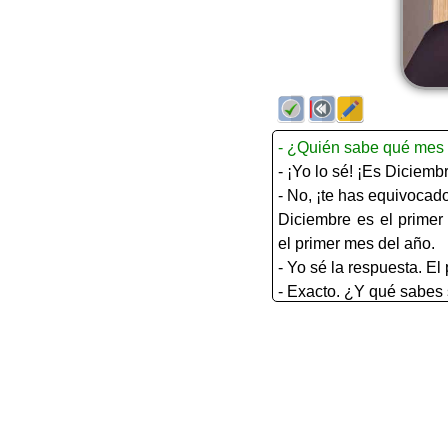
- ¿Quién sabe qué mes 
- ¡Yo lo sé! ¡Es Diciemb
- No, ¡te has equivocado
Diciembre es el primer
el primer mes del año.
- Yo sé la respuesta. El
- Exacto. ¿Y qué sabes
- Es un mes de inviern
campos y los bosques e
- ¿Has estado alguna 
- Sí, he estado. El invie
Los pinos parece que p
Y yo he visto muchas 