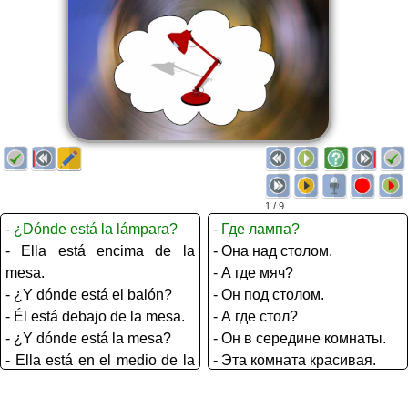
1 / 9
- ¿Dónde está la lámpara?
- Где лампа?
- Ella está encima de la
- Она над столом.
mesa.
- А где мяч?
- ¿Y dónde está el balón?
- Он под столом.
- Él está debajo de la mesa.
- А где стол?
- ¿Y dónde está la mesa?
- Он в середине комнаты.
- Ella está en el medio de la
- Эта комната красивая.
habitación.
Чья это комната?
- Esta habitación es
- Это комната Андреа.