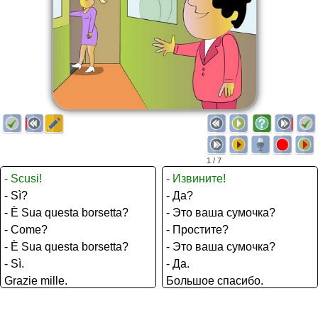
1 / 7
- Scusi!
- Извините!
- Sì?
- Да?
- È Sua questa borsetta?
- Это ваша сумочка?
- Come?
- Простите?
- È Sua questa borsetta?
- Это ваша сумочка?
- Sì.
- Да.
Grazie mille.
Большое спасибо.