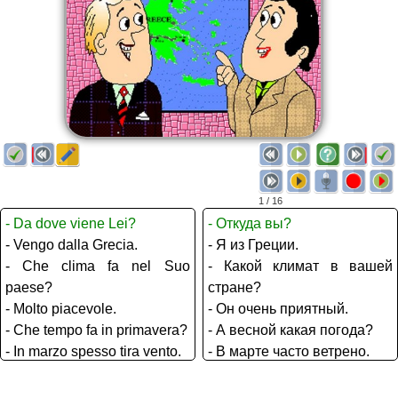
1 / 16
- Da dove viene Lei?
- Откуда вы?
- Vengo dalla Grecia.
- Я из Греции.
- Che clima fa nel Suo
- Какой климат в вашей
paese?
стране?
- Molto piacevole.
- Он очень приятный.
- Che tempo fa in primavera?
- А весной какая погода?
- In marzo spesso tira vento.
- В марте часто ветрено.
In aprile e maggio fa sempre
В апреле и мае всегда
caldo, però ogni tanto piove.
тепло, но иногда идёт