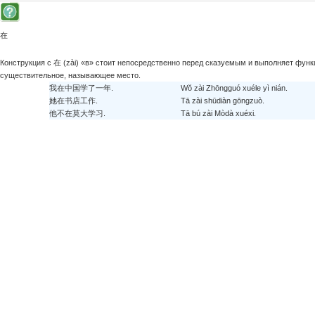
在
Конструкция с 在 (zài) «в» стоит непосредственно перед сказуемым и выполняет фун
существительное, называющее место.
我在中国学了一年.
Wŏ zài Zhōngguó xuéle yì nián.
她在书店工作.
Tā zài shūdiàn gōngzuò.
他不在莫大学习.
Tā bú zài Mòdà xuéxi.