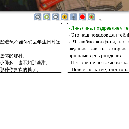
1 / 9
- Линьлинь, поздравляем те
- Это наш подарок для тебя!
这些糖果不如你们去年生日时送
- Я люблю конфеты, но э
вкусные, как те, которы
年送你的那种。
прошлый день рождения!
些小得多，也不如那些甜。
- Нет, они точно такие же, к
找那种你喜欢的糖了。
- Вовсе не такие, они гор
过，就像给爱梅送的礼物。
менее сладкие.
我们选的！
- Но мы же так старали
你们送给她的恰恰就是这种糖！
конфеты, которые ты любиш
- У вас ничего не получи
подарком для Эмэй.
- Подарок для Эмэй выбира
- Неужели вы не помните?
такие же конфеты, как и эти.