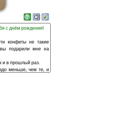
бя с днём рождения!
ти конфеты не такие
е вы подарили мне на
ак и в прошлый раз.
аздо меньше, чем те, и
сь найти именно те
ь.
лось, так же как и с
ли не мы!
 Вы подарили ей точно