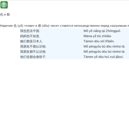
也 и 都
Наречия 也 (yĕ) «тоже» и 都 (dōu) «все» ставятся непосредственно перед сказуемым
我也想去中国.
Wŏ yĕ xiăng qù Zhōngguó.
妈妈也不知道.
Māma yĕ bù zhīdào
她们都是日本人.
Tāmen dōu shì Rìbĕn.
我朋友不都认识他.
Wŏ péngyŏu bù dōu rènhsi tā.
我朋友都不认识他.
Wŏ péngyŏu dōu bù rènhsi tā.
他们也都会做饺子.
Tāmen yĕ dōu huì zuò jiăozi.